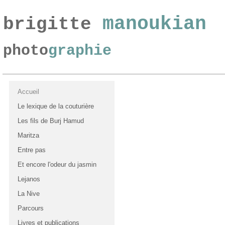
m
anoukian
brigitte
photo
graphie
Accueil
Le lexique de la couturière
Les fils de Burj Hamud
Maritza
Entre pas
Et encore l'odeur du jasmin
Lejanos
La Nive
Parcours
Livres et publications